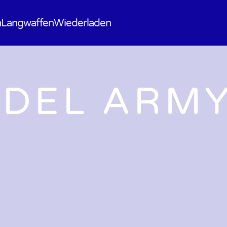
n
Langwaffen
Wiederladen
DEL ARM