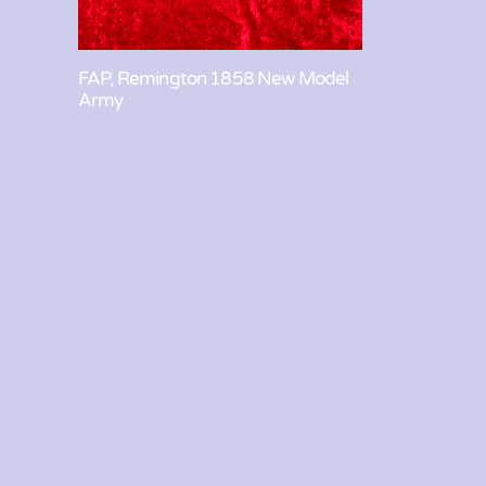
FAP, Remington 1858 New Model
Army