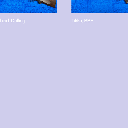
eid, Drilling
Tikka, BBF