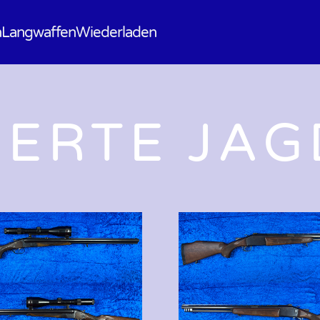
n
Langwaffen
Wiederladen
IERTE JA