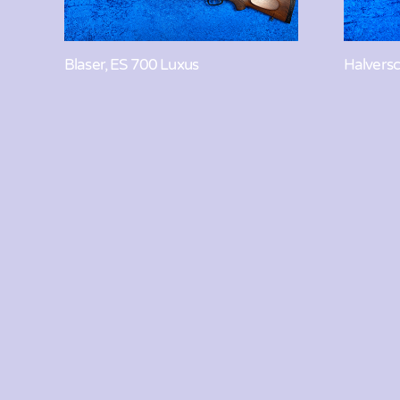
Blaser, ES 700 Luxus
Halversch