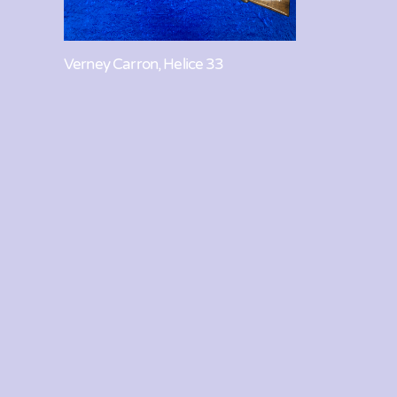
Verney Carron, Helice 33