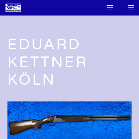
EDUARD
KETTNER
KÖLN