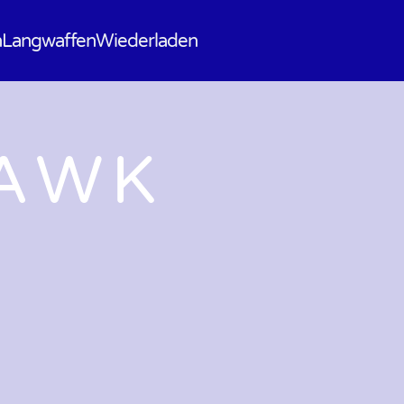
n
Langwaffen
Wiederladen
AWK