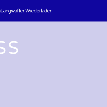
n
Langwaffen
Wiederladen
S