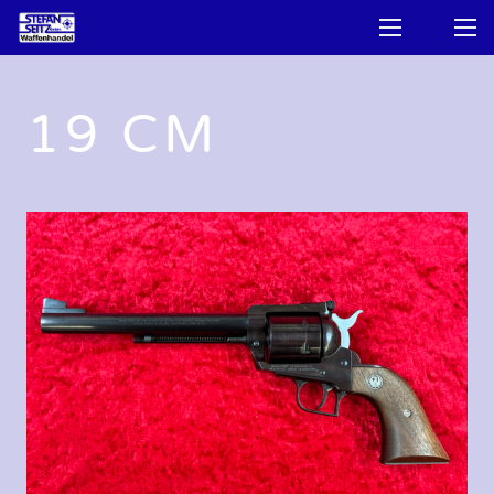
19 CM