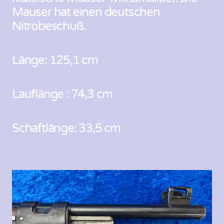
Mauser hat einen deutschen
Nitrobeschuß.
Länge: 125,1 cm
Lauflänge : 74,3 cm
Schaftlänge: 33,5 cm