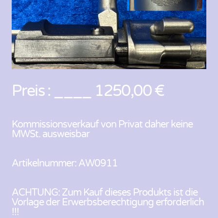
Preis : ____ 1250,00 €
Kommissionsverkauf von Privat daher keine
MWSt. ausweisbar
Artikelnummer: AW0911
ACHTUNG: Zum Kauf dieses Produkts ist die
Vorlage der Erwerbsberechtigung erforderlich
!!!