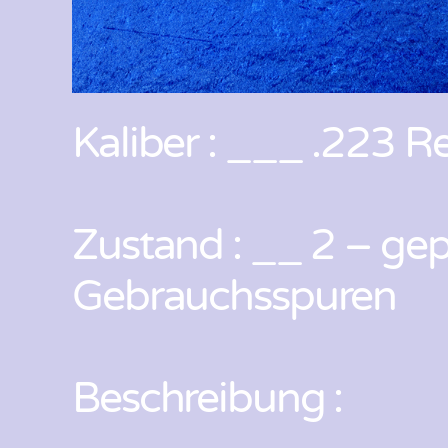
Kaliber : ___ .223 R
Zustand : __ 2 – gepf
Gebrauchsspuren
Beschreibung :