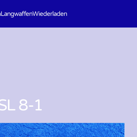
n
Langwaffen
Wiederladen
SL 8-1