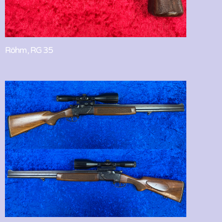
Röhm, RG 35