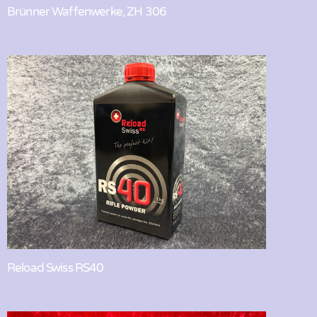
Brünner Waffenwerke, ZH 306
Reload Swiss RS40