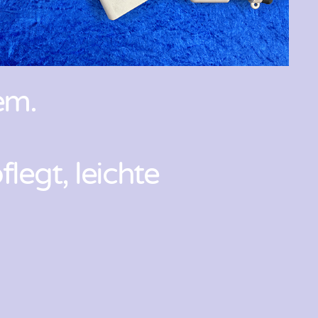
em.
legt, leichte